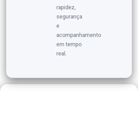
rapidez,
segurança
e
acompanhamento
em tempo
real.
CONTATO
Precisa de uma
entrega? Estamos