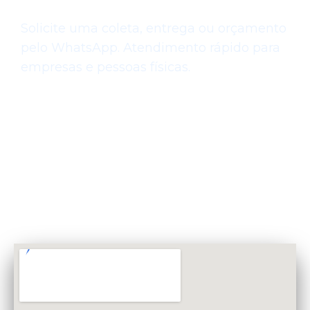
prontos para ajudar.
Solicite uma coleta, entrega ou orçamento
pelo WhatsApp. Atendimento rápido para
empresas e pessoas físicas.
WhatsApp: (19) 97824-7126
Atendimento: Segunda à Sexta das 07:00 as
18:00
Sede: Av. Mogi Guaçu, 1990 - Jardim das
Laranjeiras, Santa Bárbara d'Oeste - SP,
13453-717
Pagamento: PIX | Transferência e Dinheiro |
Faturado