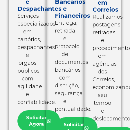
e
Bancários
em
Despachantes
e
Correios
Financeiros
Serviços
Realizamos
Entrega,
especializados
postagens,
retirada
em
retiradas
e
cartórios,
e
protocolo
despachantes
procedimento
de
e
em
documentos
órgãos
agências
bancários
públicos
dos
com
com
Correios,
discrição,
agilidade
economizand
segurança
e
seu
e
confiabilidade.
tempo
pontualidade.
e
Solicitar
deslocamento
Agora
Solicitar